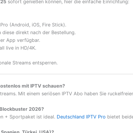
025
sofort genießen können, hier die einfache Einrichtung:
ro (Android, iOS, Fire Stick).
n diese direkt nach der Bestellung.
er App verfügbar.
ll live in HD/4K.
onale Streams entsperren.
kostenlos mit IPTV schauen?
 Streams. Mit einem seriösen IPTV Abo haben Sie ruckelfre
e Blockbuster 2026?
en + Sportpaket ist ideal.
Deutschland IPTV Pro
bietet beid
. Spanien, Türkei, USA)?