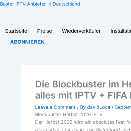
Skip
Bester IPTV Anbieter in Deutschland
to
content
Startseite
Preise
Wiederverkäufer
Installat
ABONNIEREN
Die Blockbuster im H
alles mit IPTV + FIF
Leave a Comment
/ By
davidLoca
/
Septem
Blockbuster Herbst 2026 IPTV
Der Herbst 2026 wird ein absolutes Fest f
Doomsday
oder
Dune: The Sisterhood
ins 