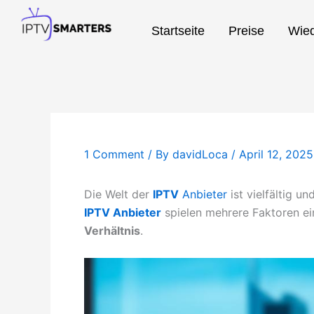
Skip
to
Startseite
Preise
Wied
content
1 Comment
/ By
davidLoca
/
April 12, 2025
Die Welt der
IPTV
Anbieter
ist vielfältig u
IPTV Anbieter
spielen mehrere Faktoren ein
Verhältnis
.